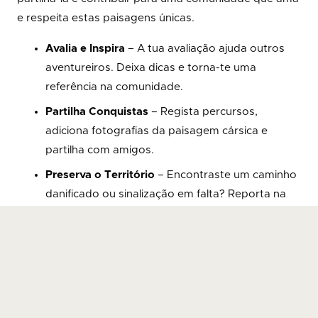
e respeita estas paisagens únicas.
Avalia e Inspira
– A tua avaliação ajuda outros
aventureiros. Deixa dicas e torna-te uma
referência na comunidade.
Partilha Conquistas
– Regista percursos,
adiciona fotografias da paisagem cársica e
partilha com amigos.
Preserva o Território
– Encontraste um caminho
danificado ou sinalização em falta? Reporta na
app. A tua contribuição mantém os trilhos
seguros para todos.
Ativa o Teu Voucher Agora!