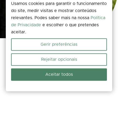
Usamos cookies para garantir o funcionamento
do site, medir visitas e mostrar conteúdos
relevantes. Podes saber mais na nossa
Política
de Privacidade
e escolher o que pretendes
aceitar.
Gerir preferências
A aventura chama por ti nas serras de Ansião e
Rejeitar opcionais
Alvaiázere, onde o calcário guarda segredos
milenares. Com a app Outdooractive, levas o
Aceitar todos
Sicó Outdoor Center
no bolso e transformas
cada trilho numa descoberta autêntica.