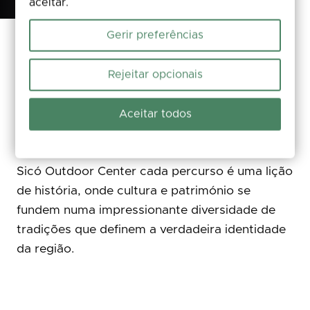
aceitar.
Gerir preferências
A história não vive apenas nas páginas dos
Rejeitar opcionais
livros! Também vive nas pedras das aldeias,
nos monumentos megalíticos, nas antigas
Aceitar todos
estradas romanas, nos ofícios tradicionais e
nos sabores da cozinha regional. Por isso, no
Sicó Outdoor Center cada percurso é uma lição
de história, onde cultura e património se
fundem numa impressionante diversidade de
tradições que definem a verdadeira identidade
da região.