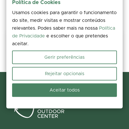
Política de Cookies
Usamos cookies para garantir o funcionamento
do site, medir visitas e mostrar conteúdos
relevantes. Podes saber mais na nossa
Política
de Privacidade
e escolher o que pretendes
Partilha a tua experiência
aceitar.
Avalia, deixa um comentário e acrescenta fotos. A tua opinião
melhora a informação para todos.
Gerir preferências
Participar agora
Rejeitar opcionais
Aceitar todos