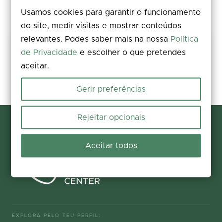
Usamos cookies para garantir o funcionamento
do site, medir visitas e mostrar conteúdos
relevantes. Podes saber mais na nossa
Política
Partilha a tua experiência
de Privacidade
e escolher o que pretendes
aceitar.
Avalia, deixa um comentário e acrescenta fotos. A tua opinião
melhora a informação para todos.
Gerir preferências
Participar agora
Rejeitar opcionais
Aceitar todos
EXPLORA PELO TEU PERFIL: