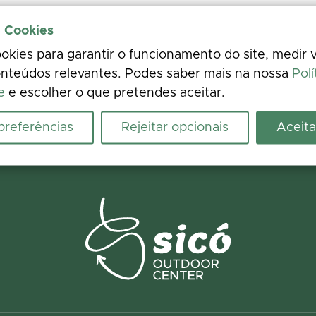
e Cookies
kies para garantir o funcionamento do site, medir v
nteúdos relevantes. Podes saber mais na nossa
Polí
e
e escolher o que pretendes aceitar.
 preferências
Rejeitar opcionais
Aceita
ence
 photos. Your feedback improves the information for everyone.