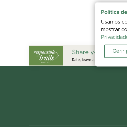
Política d
Usamos coo
mostrar co
Privacidad
Gerir
Share your experi
Rate, leave a comment, and add