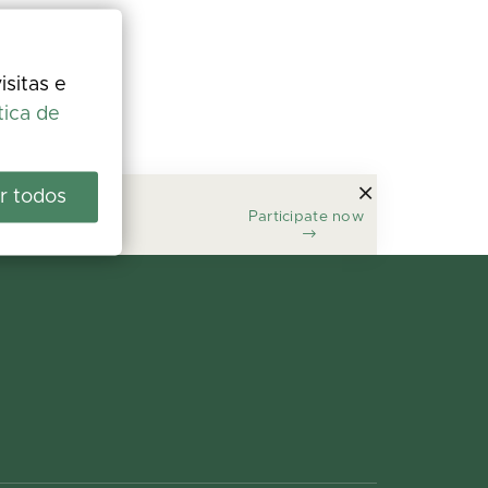
isitas e
tica de
r todos
Participate now