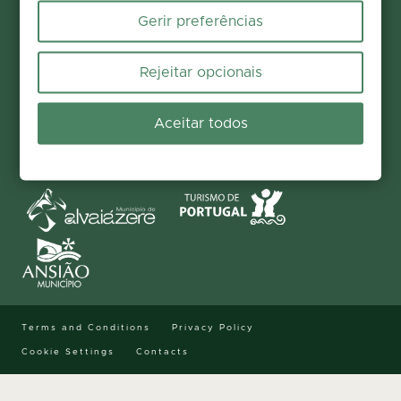
Gerir preferências
Rejeitar opcionais
EXPLORE YOUR PROFILE:
SICÓ WITH THE FAMILY
PILGRIMAGE
Aceitar todos
NATURE OBSERVATION
CULTURAL TOURISM
PROMOTERS:
FINANCING:
Terms and Conditions
Privacy Policy
Cookie Settings
Contacts