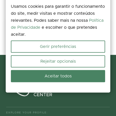
Usamos cookies para garantir o funcionamento
do site, medir visitas e mostrar conteúdos
relevantes. Podes saber mais na nossa
Política
Share your experience
de Privacidade
e escolher o que pretendes
aceitar.
Rate, leave a comment, and add photos. Your feedback improves the
information for everyone.
Gerir preferências
Participate now
Rejeitar opcionais
Aceitar todos
EXPLORE YOUR PROFILE: