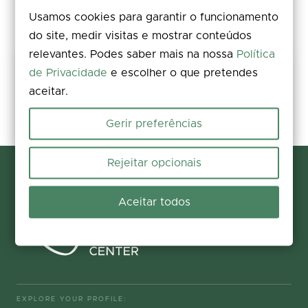
Usamos cookies para garantir o funcionamento
do site, medir visitas e mostrar conteúdos
relevantes. Podes saber mais na nossa
Política
Share your experience
de Privacidade
e escolher o que pretendes
aceitar.
Rate, leave a comment, and add photos. Your feedback improves the
information for everyone.
Gerir preferências
Participate now
Rejeitar opcionais
Aceitar todos
EXPLORE YOUR PROFILE: