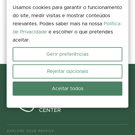
Usamos cookies para garantir o funcionamento
do site, medir visitas e mostrar conteúdos
relevantes. Podes saber mais na nossa
Política
Share your experience
de Privacidade
e escolher o que pretendes
aceitar.
Rate, leave a comment, and add photos. Your feedback improves the
information for everyone.
Gerir preferências
Participate now
Rejeitar opcionais
Aceitar todos
EXPLORE YOUR PROFILE: