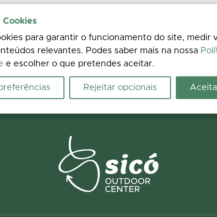
e Cookies
kies para garantir o funcionamento do site, medir v
nteúdos relevantes. Podes saber mais na nossa
Polí
e
e escolher o que pretendes aceitar.
 preferências
Rejeitar opcionais
Aceita
ence
 photos. Your feedback improves the information for everyone.