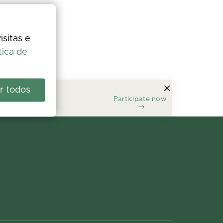
isitas e
tica de
r todos
Participate now