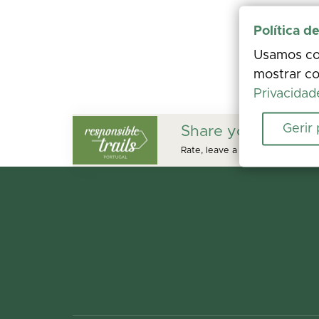
Política d
Usamos coo
mostrar co
Privacidad
Gerir
Share your experi
Rate, leave a comment, and add