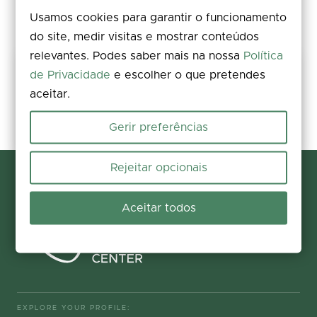
Usamos cookies para garantir o funcionamento
do site, medir visitas e mostrar conteúdos
relevantes. Podes saber mais na nossa
Política
Share your experience
de Privacidade
e escolher o que pretendes
aceitar.
Rate, leave a comment, and add photos. Your feedback improves the
information for everyone.
Gerir preferências
Participate now
Rejeitar opcionais
Aceitar todos
EXPLORE YOUR PROFILE: