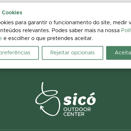
e Cookies
kies para garantir o funcionamento do site, medir v
nteúdos relevantes. Podes saber mais na nossa
Polí
e
e escolher o que pretendes aceitar.
 preferências
Rejeitar opcionais
Aceita
ence
 photos. Your feedback improves the information for everyone.