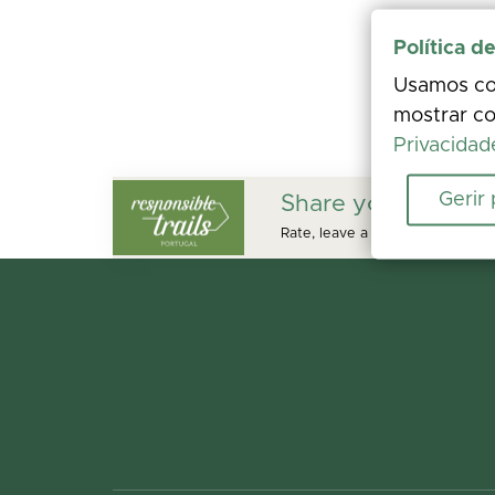
Política d
Usamos coo
mostrar co
Privacidad
Gerir
Share your experi
Rate, leave a comment, and add