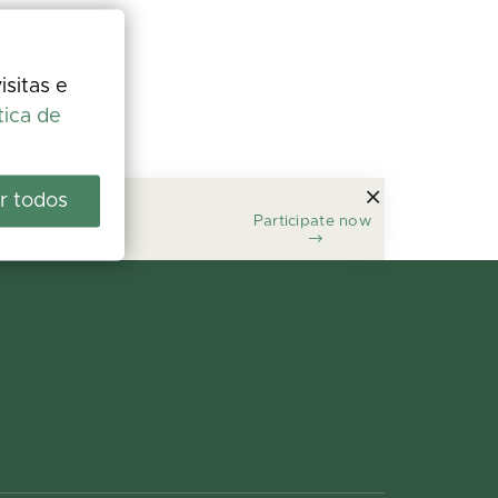
isitas e
tica de
r todos
Participate now