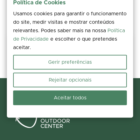
Política de Cookies
Usamos cookies para garantir o funcionamento
do site, medir visitas e mostrar conteúdos
relevantes. Podes saber mais na nossa
Política
de Privacidade
e escolher o que pretendes
Share your experience
aceitar.
Rate, leave a comment, and add photos. Your feedback improves the
information for everyone.
Gerir preferências
Participate now
Rejeitar opcionais
Aceitar todos