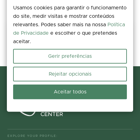
Usamos cookies para garantir o funcionamento
do site, medir visitas e mostrar conteúdos
relevantes. Podes saber mais na nossa
Política
Share your experience
de Privacidade
e escolher o que pretendes
aceitar.
Rate, leave a comment, and add photos. Your feedback improves the
information for everyone.
Gerir preferências
Participate now
Rejeitar opcionais
Aceitar todos
EXPLORE YOUR PROFILE: