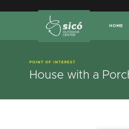
HOME
POINT OF INTEREST
House with a Porc