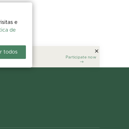
isitas e
tica de
r todos
Participate now