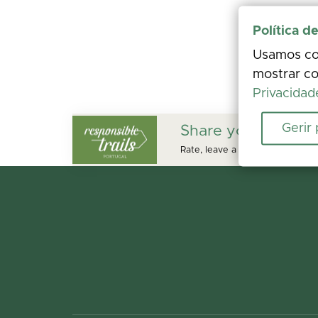
Política d
Usamos coo
mostrar co
Privacidad
Gerir
Share your experi
Rate, leave a comment, and add