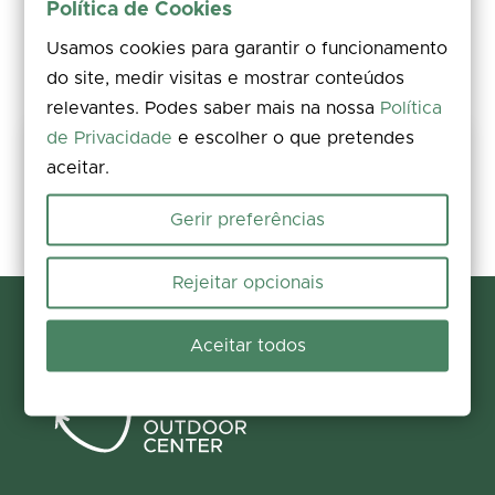
Política de Cookies
Usamos cookies para garantir o funcionamento
do site, medir visitas e mostrar conteúdos
relevantes. Podes saber mais na nossa
Política
de Privacidade
e escolher o que pretendes
Share your experience
aceitar.
Rate, leave a comment, and add photos. Your feedback improves the
information for everyone.
Gerir preferências
Participate now
Rejeitar opcionais
Aceitar todos