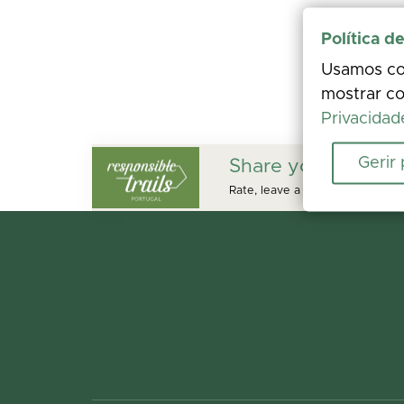
Política d
Usamos coo
mostrar co
Privacidad
Gerir
Share your experi
Rate, leave a comment, and add