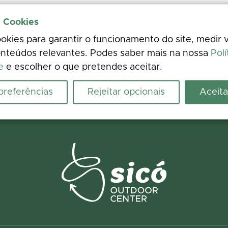
e Cookies
kies para garantir o funcionamento do site, medir v
nteúdos relevantes. Podes saber mais na nossa
Polí
e
e escolher o que pretendes aceitar.
 preferências
Rejeitar opcionais
Aceita
ence
 photos. Your feedback improves the information for everyone.