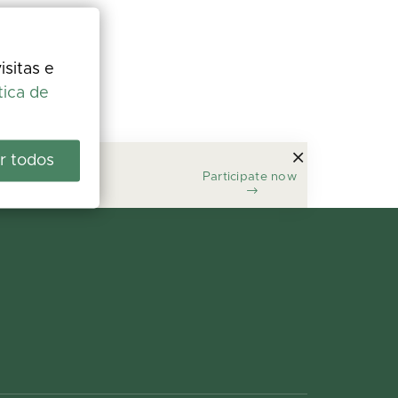
isitas e
tica de
r todos
Participate now