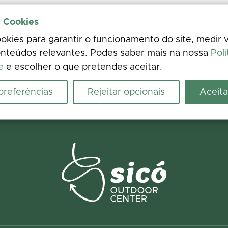
e Cookies
kies para garantir o funcionamento do site, medir v
nteúdos relevantes. Podes saber mais na nossa
Polí
e
e escolher o que pretendes aceitar.
 preferências
Rejeitar opcionais
Aceita
ence
 photos. Your feedback improves the information for everyone.