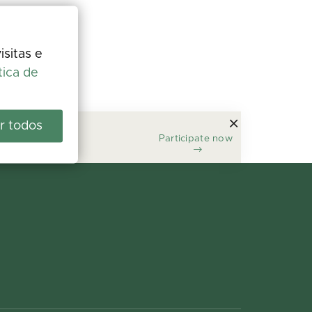
isitas e
tica de
r todos
Participate now