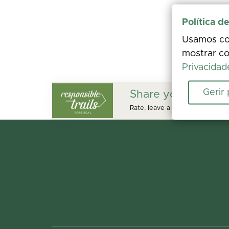
Política d
Usamos coo
mostrar co
Privacidad
Gerir
Share your experi
Rate, leave a comment, and add