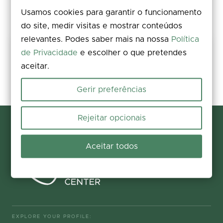
Usamos cookies para garantir o funcionamento
do site, medir visitas e mostrar conteúdos
relevantes. Podes saber mais na nossa
Política
Share your experience
de Privacidade
e escolher o que pretendes
aceitar.
Rate, leave a comment, and add photos. Your feedback improves the
information for everyone.
Gerir preferências
Participate now
Rejeitar opcionais
Aceitar todos
EXPLORE YOUR PROFILE: