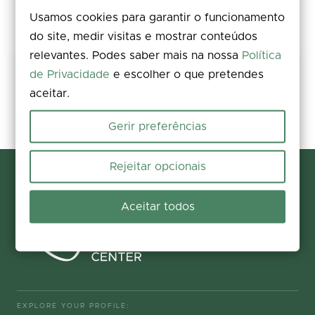
Usamos cookies para garantir o funcionamento
do site, medir visitas e mostrar conteúdos
relevantes. Podes saber mais na nossa
Política
Share your experience
de Privacidade
e escolher o que pretendes
aceitar.
Rate, leave a comment, and add photos. Your feedback improves the
information for everyone.
Gerir preferências
Participate now
Rejeitar opcionais
Aceitar todos
EXPLORE YOUR PROFILE: