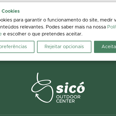
e Cookies
kies para garantir o funcionamento do site, medir v
nteúdos relevantes. Podes saber mais na nossa
Polí
e
e escolher o que pretendes aceitar.
 preferências
Rejeitar opcionais
Aceita
ence
 photos. Your feedback improves the information for everyone.