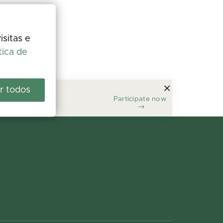
isitas e
tica de
r todos
Participate now