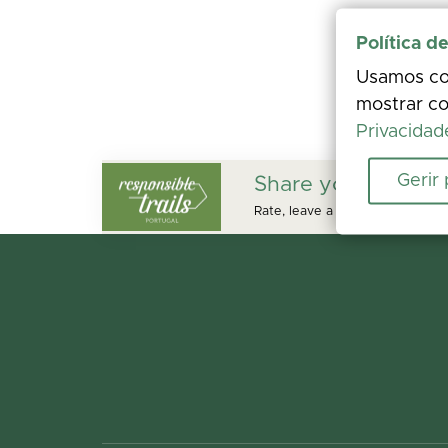
Política d
Usamos coo
mostrar co
Privacidad
Gerir
Share your experi
Rate, leave a comment, and add