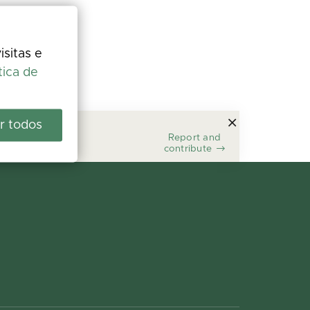
isitas e
tica de
r todos
Report and
contribute