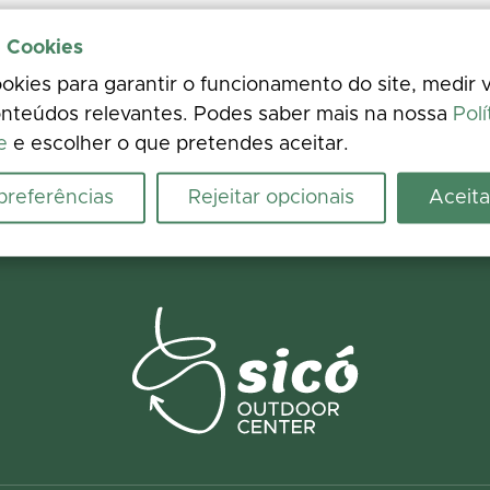
e Cookies
kies para garantir o funcionamento do site, medir v
nteúdos relevantes. Podes saber mais na nossa
Polí
e
e escolher o que pretendes aceitar.
 preferências
Rejeitar opcionais
Aceita
Spotted an issue on the ground? Report it in seconds and help us fix it.