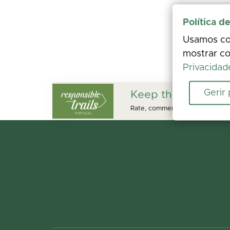
Política d
Usamos coo
mostrar co
Privacidad
Gerir
Keep this trail safe
Rate, comment, and add photos. 