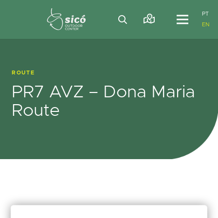
PT
EN
ROUTE
PR7 AVZ – Dona Maria
Route