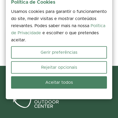
Política de Cookies
Usamos cookies para garantir o funcionamento
do site, medir visitas e mostrar conteúdos
relevantes. Podes saber mais na nossa
Política
de Privacidade
e escolher o que pretendes
Keep this trail safe
aceitar.
Rate, comment, and add photos. Spotted an issue on the ground?
Report it in seconds and help us fix it.
Gerir preferências
Report and contribute
Rejeitar opcionais
Aceitar todos