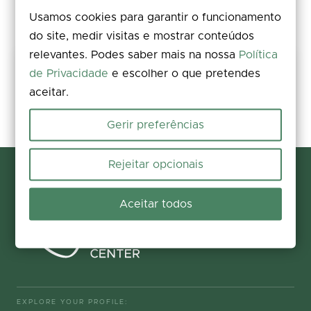
Usamos cookies para garantir o funcionamento
do site, medir visitas e mostrar conteúdos
relevantes. Podes saber mais na nossa
Política
Keep this trail safe
de Privacidade
e escolher o que pretendes
aceitar.
Rate, comment, and add photos. Spotted an issue on the ground?
Report it in seconds and help us fix it.
Gerir preferências
Report and contribute
Rejeitar opcionais
Aceitar todos
EXPLORE YOUR PROFILE: