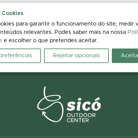
e Cookies
kies para garantir o funcionamento do site, medir v
nteúdos relevantes. Podes saber mais na nossa
Polí
e
e escolher o que pretendes aceitar.
 preferências
Rejeitar opcionais
Aceita
Spotted an issue on the ground? Report it in seconds and help us fix it.