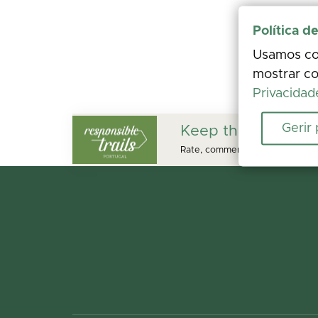
Política d
Usamos coo
mostrar co
Privacidad
Gerir
Keep this trail safe
Rate, comment, and add photos. 