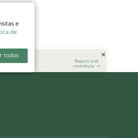
isitas e
tica de
r todos
Report and
contribute