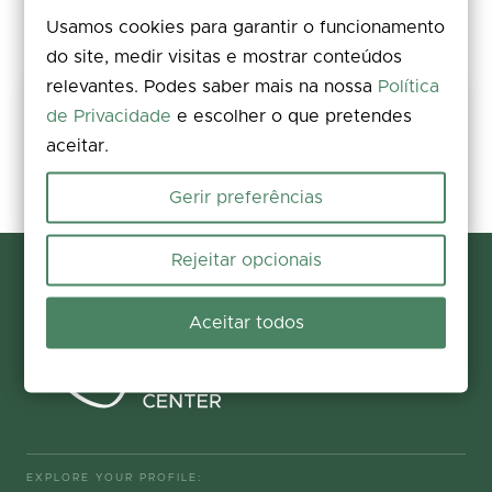
Usamos cookies para garantir o funcionamento
do site, medir visitas e mostrar conteúdos
relevantes. Podes saber mais na nossa
Política
Keep this trail safe
de Privacidade
e escolher o que pretendes
aceitar.
Rate, comment, and add photos. Spotted an issue on the ground?
Report it in seconds and help us fix it.
Gerir preferências
Report and contribute
Rejeitar opcionais
Aceitar todos
EXPLORE YOUR PROFILE: