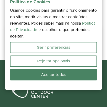
Política de Cookies
Usamos cookies para garantir o funcionamento
do site, medir visitas e mostrar conteúdos
relevantes. Podes saber mais na nossa
Política
de Privacidade
e escolher o que pretendes
Share your experience
aceitar.
Rate, leave a comment, and add photos. Your feedback improves the
information for everyone.
Gerir preferências
Participate now
Rejeitar opcionais
Aceitar todos