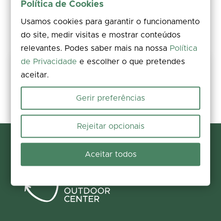
Política de Cookies
Usamos cookies para garantir o funcionamento
do site, medir visitas e mostrar conteúdos
relevantes. Podes saber mais na nossa
Política
de Privacidade
e escolher o que pretendes
Share your experience
aceitar.
Rate, leave a comment, and add photos. Your feedback improves the
information for everyone.
Gerir preferências
Participate now
Rejeitar opcionais
Aceitar todos