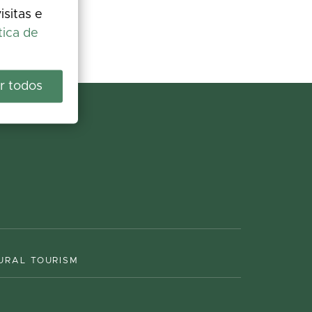
isitas e
tica de
r todos
URAL TOURISM