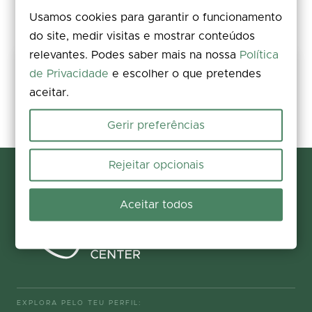
Usamos cookies para garantir o funcionamento
do site, medir visitas e mostrar conteúdos
relevantes. Podes saber mais na nossa
Política
Partilha a tua experiência
de Privacidade
e escolher o que pretendes
aceitar.
Avalia, deixa um comentário e acrescenta fotos. A tua opinião
melhora a informação para todos.
Gerir preferências
Participar agora
Rejeitar opcionais
Aceitar todos
EXPLORA PELO TEU PERFIL: