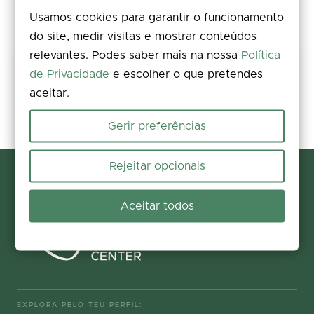
Usamos cookies para garantir o funcionamento
do site, medir visitas e mostrar conteúdos
relevantes. Podes saber mais na nossa
Política
Partilha a tua experiência
de Privacidade
e escolher o que pretendes
aceitar.
Avalia, deixa um comentário e acrescenta fotos. A tua opinião
melhora a informação para todos.
Gerir preferências
Participar agora
Rejeitar opcionais
Aceitar todos
EXPLORA PELO TEU PERFIL: