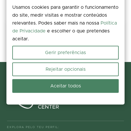
Usamos cookies para garantir o funcionamento
do site, medir visitas e mostrar conteúdos
relevantes. Podes saber mais na nossa
Política
Partilha a tua experiência
de Privacidade
e escolher o que pretendes
aceitar.
Avalia, deixa um comentário e acrescenta fotos. A tua opinião
melhora a informação para todos.
Gerir preferências
Participar agora
Rejeitar opcionais
Aceitar todos
EXPLORA PELO TEU PERFIL: