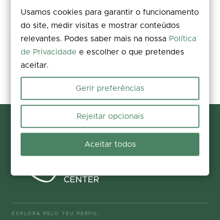
Usamos cookies para garantir o funcionamento
do site, medir visitas e mostrar conteúdos
relevantes. Podes saber mais na nossa
Política
Partilha a tua experiência
de Privacidade
e escolher o que pretendes
aceitar.
Avalia, deixa um comentário e acrescenta fotos. A tua opinião
melhora a informação para todos.
Gerir preferências
Participar agora
Rejeitar opcionais
Aceitar todos
EXPLORA PELO TEU PERFIL: