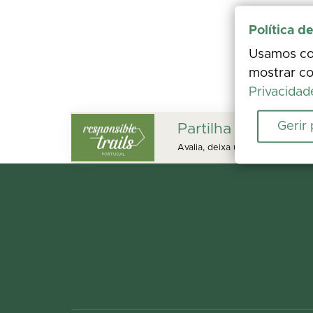
Política d
Usamos coo
mostrar co
Privacidad
Gerir
Partilha a tua expe
Avalia, deixa um comentário e a