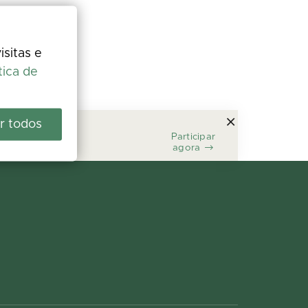
isitas e
tica de
r todos
Participar
agora