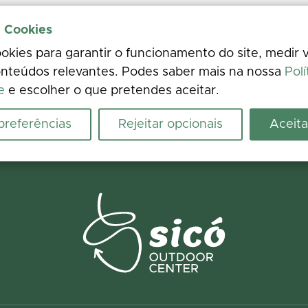
e Cookies
kies para garantir o funcionamento do site, medir v
nteúdos relevantes. Podes saber mais na nossa
Polí
e
e escolher o que pretendes aceitar.
 preferências
Rejeitar opcionais
Aceita
riência
crescenta fotos. A tua opinião melhora a informação para todos.