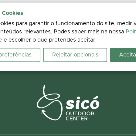
e Cookies
kies para garantir o funcionamento do site, medir v
nteúdos relevantes. Podes saber mais na nossa
Polí
e
e escolher o que pretendes aceitar.
 preferências
Rejeitar opcionais
Aceita
riência
crescenta fotos. A tua opinião melhora a informação para todos.