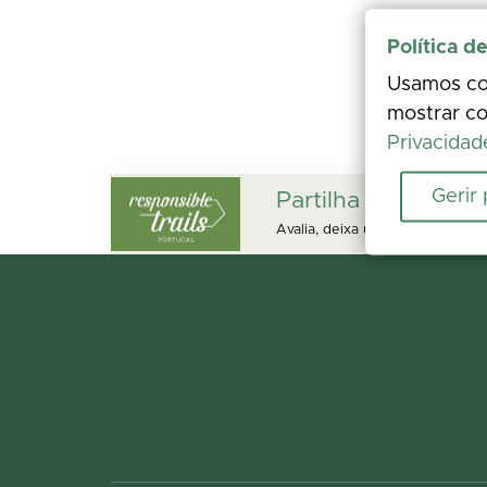
Política d
Usamos coo
mostrar co
Privacidad
Gerir
Partilha a tua expe
Avalia, deixa um comentário e a