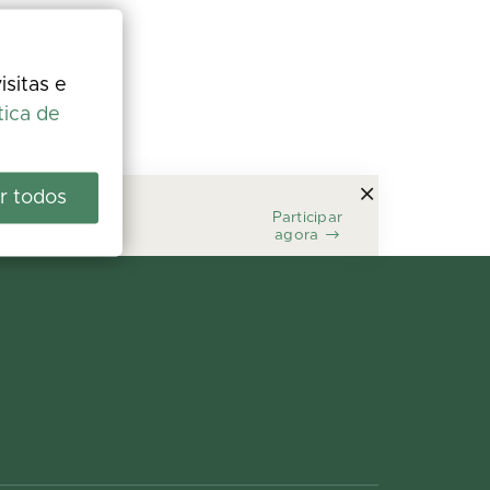
isitas e
tica de
r todos
Participar
agora