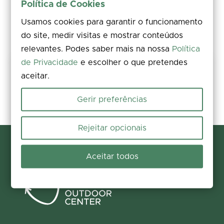
Política de Cookies
Usamos cookies para garantir o funcionamento
do site, medir visitas e mostrar conteúdos
relevantes. Podes saber mais na nossa
Política
de Privacidade
e escolher o que pretendes
Partilha a tua experiência
aceitar.
Avalia, deixa um comentário e acrescenta fotos. A tua opinião
melhora a informação para todos.
Gerir preferências
Participar agora
Rejeitar opcionais
Aceitar todos