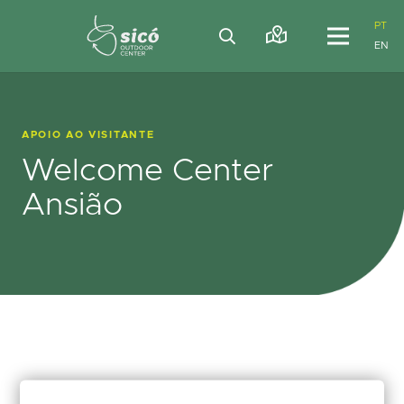
PT
EN
APOIO AO VISITANTE
Welcome Center
Ansião