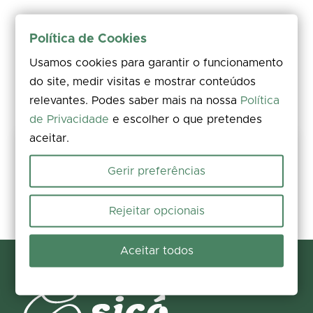
Política de Cookies
Usamos cookies para garantir o funcionamento
do site, medir visitas e mostrar conteúdos
relevantes. Podes saber mais na nossa
Política
de Privacidade
e escolher o que pretendes
aceitar.
Mantém este percurso seguro
Gerir preferências
Avalia, comenta e partilha fotos. Encontraste um problema no
terreno? Reporta a ocorrência em poucos segundos e ajuda-nos a
corrigi-la.
Rejeitar opcionais
Reportar e contribuir
Aceitar todos