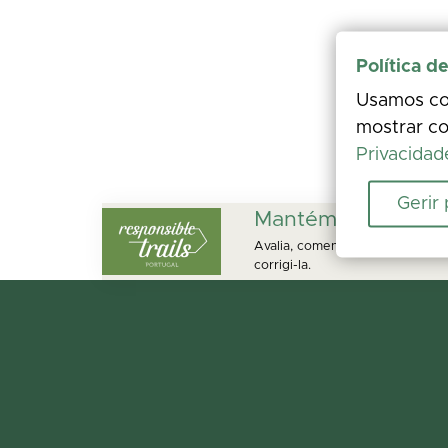
Política d
Usamos coo
mostrar co
Privacidad
Gerir
Mantém este perc
Avalia, comenta e partilha fot
corrigi-la.