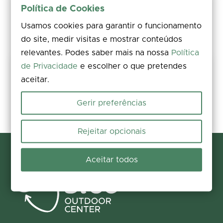
Política de Cookies
Usamos cookies para garantir o funcionamento
do site, medir visitas e mostrar conteúdos
relevantes. Podes saber mais na nossa
Política
de Privacidade
e escolher o que pretendes
Mantém este percurso seguro
aceitar.
Avalia, comenta e partilha fotos. Encontraste um problema no
terreno? Reporta a ocorrência em poucos segundos e ajuda-nos a
corrigi-la.
Gerir preferências
Reportar e contribuir
Rejeitar opcionais
Aceitar todos