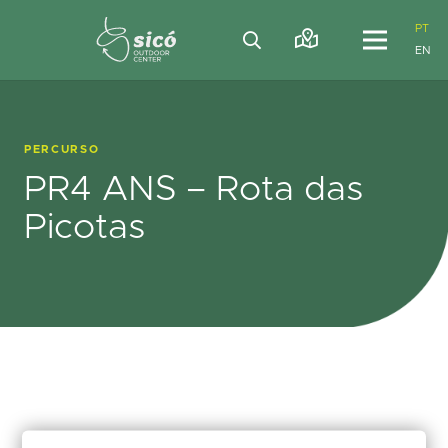
PT
EN
PERCURSO
PR4 ANS – Rota das
Picotas