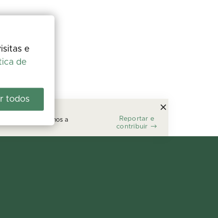
isitas e
tica de
r todos
Reportar e
segundos e ajuda-nos a
contribuir