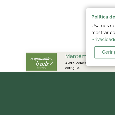
Política d
Usamos coo
mostrar co
Privacidad
Gerir
Mantém este perc
Avalia, comenta e partilha fot
corrigi-la.