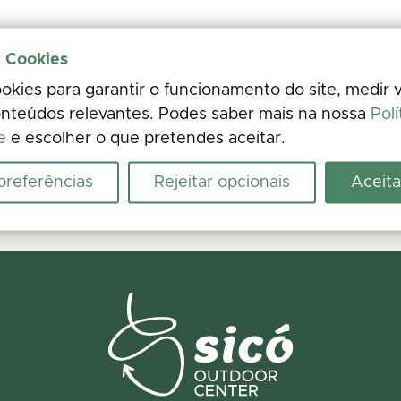
e Cookies
kies para garantir o funcionamento do site, medir v
nteúdos relevantes. Podes saber mais na nossa
Polí
e
e escolher o que pretendes aceitar.
 preferências
Rejeitar opcionais
Aceita
urso seguro
os. Encontraste um problema no terreno? Reporta a ocorrência em poucos 