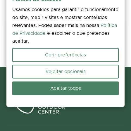
Usamos cookies para garantir o funcionamento
do site, medir visitas e mostrar conteúdos
relevantes. Podes saber mais na nossa
Política
Mantém este percurso seguro
de Privacidade
e escolher o que pretendes
Avalia, comenta e partilha fotos. Encontraste um problema no
aceitar.
terreno? Reporta a ocorrência em poucos segundos e ajuda-nos a
corrigi-la.
Gerir preferências
Reportar e contribuir
Rejeitar opcionais
Aceitar todos