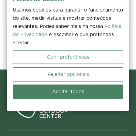
Usamos cookies para garantir o funcionamento
do site, medir visitas e mostrar conteúdos
relevantes. Podes saber mais na nossa
Política
Mantém este percurso seguro
de Privacidade
e escolher o que pretendes
Avalia, comenta e partilha fotos. Encontraste um problema no
aceitar.
terreno? Reporta a ocorrência em poucos segundos e ajuda-nos a
corrigi-la.
Gerir preferências
Reportar e contribuir
Rejeitar opcionais
Aceitar todos