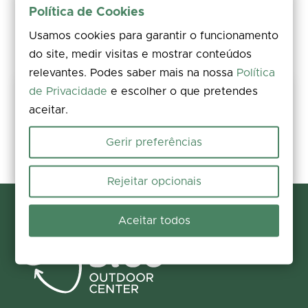
Política de Cookies
Usamos cookies para garantir o funcionamento
do site, medir visitas e mostrar conteúdos
relevantes. Podes saber mais na nossa
Política
de Privacidade
e escolher o que pretendes
Mantém este percurso seguro
aceitar.
Avalia, comenta e partilha fotos. Encontraste um problema no
terreno? Reporta a ocorrência em poucos segundos e ajuda-nos a
corrigi-la.
Gerir preferências
Reportar e contribuir
Rejeitar opcionais
Aceitar todos