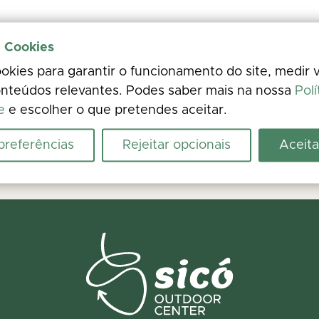
e Cookies
kies para garantir o funcionamento do site, medir v
nteúdos relevantes. Podes saber mais na nossa
Polí
e
e escolher o que pretendes aceitar.
 preferências
Rejeitar opcionais
Aceita
urso seguro
os. Encontraste um problema no terreno? Reporta a ocorrência em poucos 