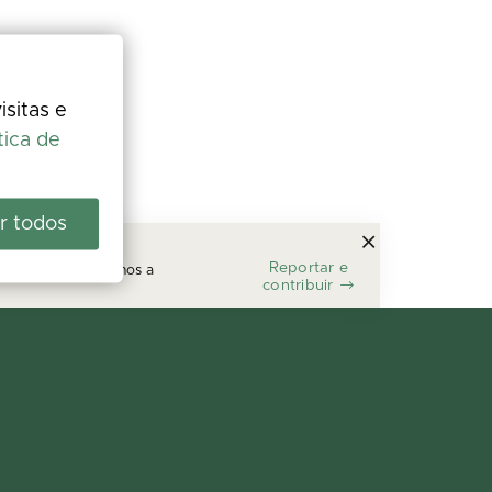
isitas e
tica de
r todos
Reportar e
segundos e ajuda-nos a
contribuir