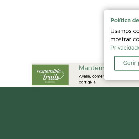
Política d
Usamos coo
mostrar co
Privacidad
Gerir
Mantém este perc
Avalia, comenta e partilha fot
corrigi-la.