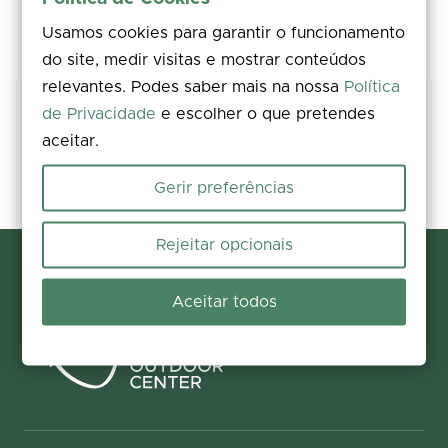
Usamos cookies para garantir o funcionamento
do site, medir visitas e mostrar conteúdos
relevantes. Podes saber mais na nossa
Política
Mantém este percurso seguro
de Privacidade
e escolher o que pretendes
Avalia, comenta e partilha fotos. Encontraste um problema no
aceitar.
terreno? Reporta a ocorrência em poucos segundos e ajuda-nos a
corrigi-la.
Gerir preferências
Reportar e contribuir
Rejeitar opcionais
Aceitar todos