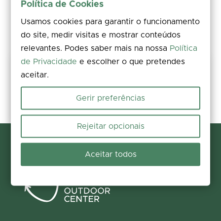
Política de Cookies
Usamos cookies para garantir o funcionamento
do site, medir visitas e mostrar conteúdos
relevantes. Podes saber mais na nossa
Política
de Privacidade
e escolher o que pretendes
Partilha a tua experiência
aceitar.
Avalia, deixa um comentário e acrescenta fotos. A tua opinião
melhora a informação para todos.
Gerir preferências
Participar agora
Rejeitar opcionais
Aceitar todos