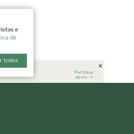
isitas e
tica de
r todos
Participar
agora