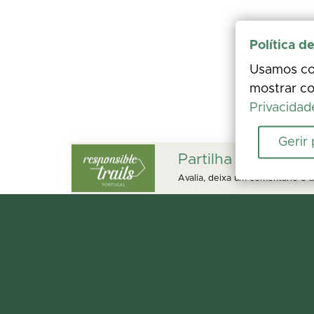
Política d
Usamos coo
mostrar co
Privacidad
Gerir
Partilha a tua expe
Avalia, deixa um comentário e a