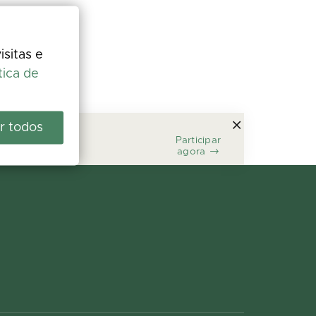
isitas e
tica de
r todos
Participar
agora