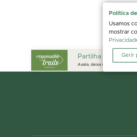
Política d
Usamos coo
mostrar co
Privacidad
Gerir
Partilha a tua expe
Avalia, deixa um comentário e a