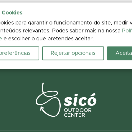
e Cookies
kies para garantir o funcionamento do site, medir v
nteúdos relevantes. Podes saber mais na nossa
Polí
e
e escolher o que pretendes aceitar.
 preferências
Rejeitar opcionais
Aceita
riência
crescenta fotos. A tua opinião melhora a informação para todos.