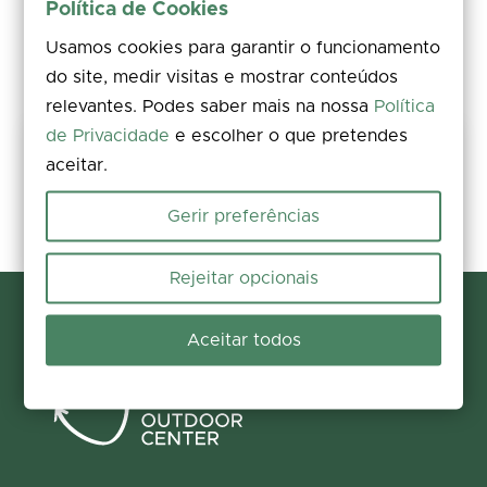
Política de Cookies
Usamos cookies para garantir o funcionamento
do site, medir visitas e mostrar conteúdos
relevantes. Podes saber mais na nossa
Política
de Privacidade
e escolher o que pretendes
Partilha a tua experiência
aceitar.
Avalia, deixa um comentário e acrescenta fotos. A tua opinião
melhora a informação para todos.
Gerir preferências
Participar agora
Rejeitar opcionais
Aceitar todos