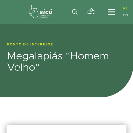
PT
EN
PONTO DE INTERESSE
Megalapiás “Homem
Velho”