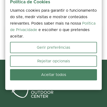
Política de Cookies
Usamos cookies para garantir o funcionamento
do site, medir visitas e mostrar conteúdos
relevantes. Podes saber mais na nossa
Política
de Privacidade
e escolher o que pretendes
Partilha a tua experiência
aceitar.
Avalia, deixa um comentário e acrescenta fotos. A tua opinião
melhora a informação para todos.
Gerir preferências
Participar agora
Rejeitar opcionais
Aceitar todos